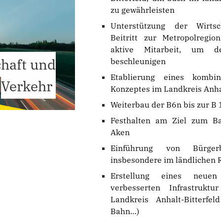
Ortsverband Thalheim
St
zu gewährleisten
Ortsverband Wolfen-Bobbau
St
Unterstützung der Wirtsc
Beitritt zur Metropolregio
aktive Mitarbeit, um d
chaft und
beschleunigen
Etablierung eines kombin
Verkehr
Konzeptes im Landkreis Anhal
Weiterbau der B6n bis zur B
Festhalten am Ziel zum Ba
Aken
Einführung von Bürge
insbesondere im ländlichen
Erstellung eines neue
verbesserten Infrastruktu
Landkreis Anhalt-Bitterfel
Bahn…)