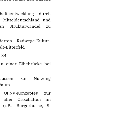
adtverband Zerbst
adtverband Zörbig
haftsentwicklung durch
n Mitteldeutschland und
en Strukturwandel zu
ierten Radwege-Kultur-
t-Bitterfeld
 184
u einer Elbebrücke bei
rbussen zur Nutzung
 Raum
n ÖPNV-Konzeptes zur
r aller Ortschaften im
d (z.B.: Bürgerbusse, S-