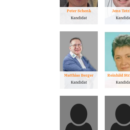
Peter Schenk
Jens Tetz
Kandidat
Kandida
Matthias Berger
Reinhild St
Kandidat
Kandida