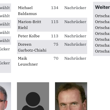
Ortsverband Thalheim
St
Ortsverband Wolfen-Bobbau
St
Weite
wählt
Michael
134
Nachrücker
Baldamus
wählt
Ortscha
Marion-Britt
115
Nachrücker
Ortscha
wählt
Riehl
Ortscha
wählt
Ortscha
Peter Kolbe
113
Nachrücker
Ortscha
wählt
Doreen
75
Nachrücker
Ortscha
ücker
Garbotz-Chiahi
Ortscha
Maik
70
Nachrücker
ücker
Leuschner