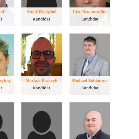
laff
Anett Westphal
Uwe Bruchmüller
t
Kandidat
Kandidat
rzybny
Markus Praczyk
Michael Baldamus
t
Kandidat
Kandidat