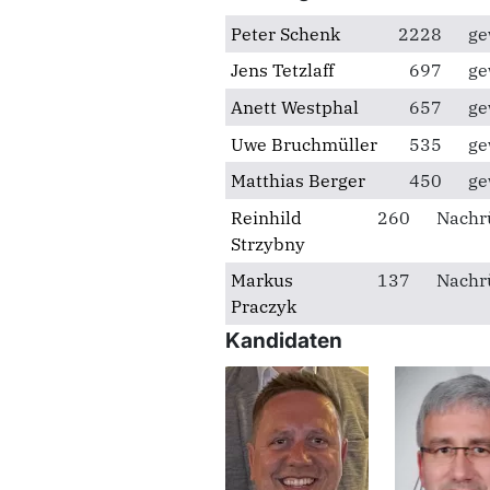
Peter Schenk
2228
ge
Jens Tetzlaff
697
ge
Anett Westphal
657
ge
Uwe Bruchmüller
535
ge
Matthias Berger
450
ge
Reinhild
260
Nachr
Strzybny
Markus
137
Nachr
Praczyk
Kandidaten