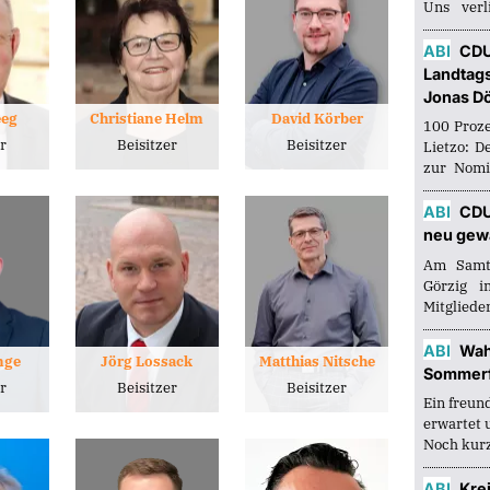
Uns verl
geradlini
CDU-Krei
ABI
CDU
voller...
Landtags
Jonas D
eeg
Christiane Helm
David Körber
100 Proze
er
Beisitzer
Beisitzer
Lietzo: D
zur Nomi
Landtag
beworben.
ABI
CDU
34 stimmb
neu gew
Am Samta
Görzig i
Mitglie
Bitterfe
Kreisvor
ABI
Wah
nge
Jörg Lossack
Matthias Nitsche
Matthias E
Sommer
er
Beisitzer
Beisitzer
Ein freun
erwartet 
Noch kurz
doch bald 
Niemand f
ABI
Krei