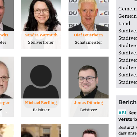
Ortsverband Thalheim
St
Ortsverband Wolfen-Bobbau
St
Gemein
Gemein
Land
Stadtve
lwitz
Sandra Warmuth
Olaf Feuerborn
Stadtve
eter
Stellvertreter
Schatzmeister
Stadtve
Stadtve
Stadtve
Stadtve
Stadtve
Stadtve
Berich
erger
Michael Bertling
Jonas Döhring
er
Beisitzer
Beisitzer
ABI
Kee
verstor
Bestürzt 
dass unser