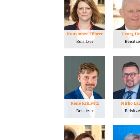
Konstanze Führer
Georg H
Beisitzer
Beisitz
René Krillwitz
Mirko La
Beisitzer
Beisitz