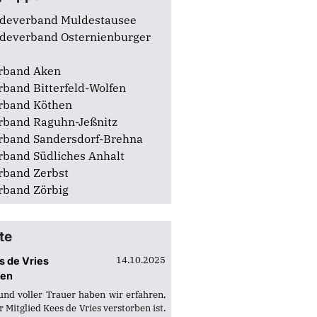
adtverband Zerbst
adtverband Zörbig
deverband Muldestausee
deverband Osternienburger
rband Aken
rband Bitterfeld-Wolfen
rband Köthen
rband Raguhn-Jeßnitz
rband Sandersdorf-Brehna
rband Südliches Anhalt
rband Zerbst
rband Zörbig
te
14.10.2025
s de Vries
ben
und voller Trauer haben wir erfahren,
 Mitglied Kees de Vries verstorben ist.