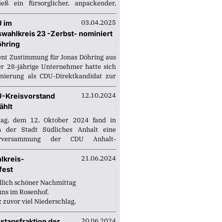
ieß ein fürsorglicher, anpackender,
ger Mensch, Freund, Weggefährte. Der
sverband Anhalt-Bitterfeld denkt
03.04.2025
 im
wahlkreis 23 -Zerbst- nominiert
öhring
nt Zustimmung für Jonas Döhring aus
er 28-jährige Unternehmer hatte sich
nierung als CDU-Direktkandidat zur
swahl 2026 im Wahlkreis Zerbst
 Am 3. April 2025 versammelten sich
12.10.2024
-Kreisvorstand
erechtigte...
ählt
g, dem 12. Oktober 2024 fand in
n der Stadt Südliches Anhalt eine
derversammung der CDU Anhalt-
ld statt. Turnusgemäß wurde der
stand neu gewählt. Der Vorsitzende
21.06.2024
lkreis-
gert, seine beiden...
fest
dlich schöner Nachmittag
uns im Rosenhof.
 zuvor viel Niederschlag,
geht nun die Feier los!
ürchtet mehr das Wetter,
20.06.2024
stagsfraktion der