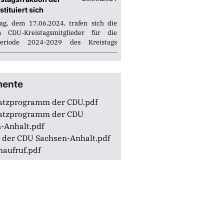
urde immer besser.
tituiert sich
n eine gute Fahrt
g, dem 17.06.2024, trafen sich die
n bis zum...
n CDU-Kreistagsmitglieder für die
periode 2024-2029 des Kreistags
tterfeld im Deutschen Haus in Wolfen
dung des Kreisvorsitzenden Matthias
m...
ente
atzprogramm der CDU.pdf
atzprogramm der CDU
-Anhalt.pdf
 der CDU Sachsen-Anhalt.pdf
aufruf.pdf