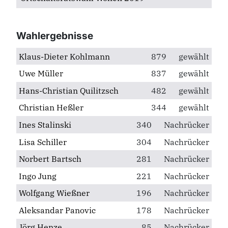
Wahlergebnisse
Klaus-Dieter Kohlmann
879
gewählt
Uwe Müller
837
gewählt
Hans-Christian Quilitzsch
482
gewählt
Christian Heßler
344
gewählt
Ines Stalinski
340
Nachrücker
Lisa Schiller
304
Nachrücker
Norbert Bartsch
281
Nachrücker
Ingo Jung
221
Nachrücker
Wolfgang Wießner
196
Nachrücker
Aleksandar Panovic
178
Nachrücker
Jörg Henze
85
Nachrücker