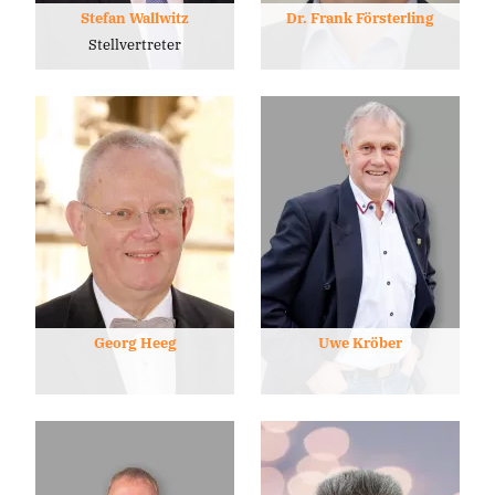
Stefan Wallwitz
Dr. Frank Försterling
Stellvertreter
Georg Heeg
Uwe Kröber