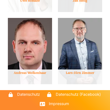
Uwe Schulze
Jan Sittig
Andreas Wolkenhaar
Lars-Jörn Zimmer
Datenschutz
Datenschutz (Facebook)
Impressum