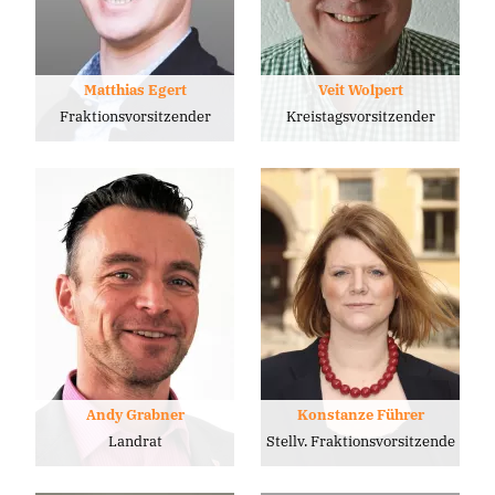
Matthias Egert
Veit Wolpert
Fraktionsvorsitzender
Kreistagsvorsitzender
Andy Grabner
Konstanze Führer
Landrat
Stellv. Fraktionsvorsitzende